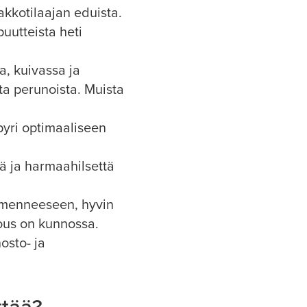
akkotilaajan eduista.
uutteista heti
a, kuivassa ja
ta perunoista. Muista
 pyri optimaaliseen
iä ja harmaahilsettä
ämmenneeseen, hyvin
ous on kunnossa.
osto- ja