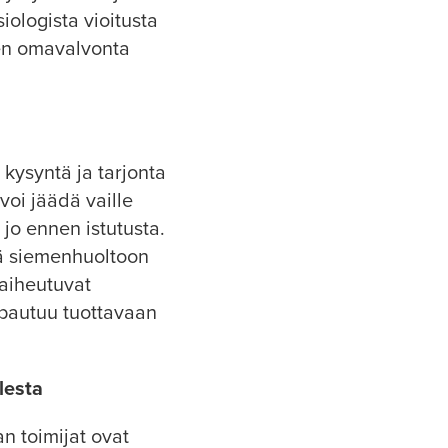
iologista vioitusta
sten omavalvonta
kysyntä ja tarjonta
oi jäädä vaille
jo ennen istutusta.
ää siemenhuoltoon
ä aiheutuvat
vapautuu tuottavaan
lesta
n toimijat ovat