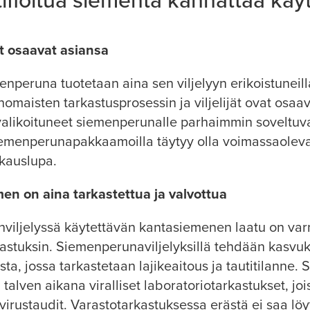
tifioitua siementä kannattaa käy
ät osaavat asiansa
menperuna tuotetaan aina sen viljelyyn erikoistuneilla
nomaisten tarkastusprosessin ja viljelijät ovat osaav
 valikoituneet siemenperunalle parhaimmin soveltuva
iemenperunapakkaamoilla täytyy olla voimassaolev
kauslupa.
emen on aina tarkastettua ja valvottua
viljelyssä käytettävän kantasiemenen laatu on va
astuksin. Siemenperunaviljelyksillä tehdään kasvu
usta, jossa tarkastetaan lajikeaitous ja tautitilanne
 talven aikana viralliset laboratoriotarkastukset, joi
irustaudit. Varastotarkastuksessa erästä ei saa löyty