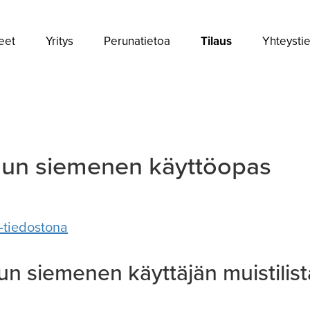
eet
Yritys
Perunatietoa
Tilaus
Yhteysti
idun siemenen käyttöopas
-tiedostona
dun siemenen käyttäjän muistilist