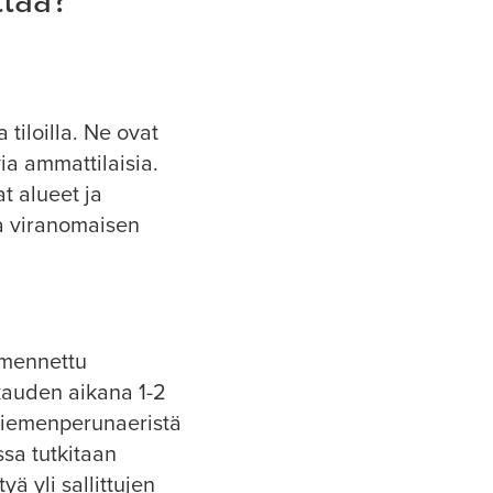
ttää?
 tiloilla. Ne ovat
ia ammattilaisia.
t alueet ja
a viranomaisen
rmennettu
kauden aikana 1-2
. Siemenperunaeristä
ssa tutkitaan
ä yli sallittujen