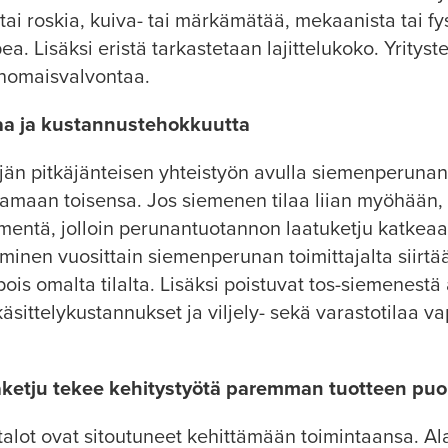
tai roskia, kuiva- tai märkämätää, mekaanista tai fys
a. Lisäksi eristä tarkastetaan lajittelukoko. Yrity
anomaisvalvontaa.
taa ja kustannustehokkuutta
jän pitkäjänteisen yhteistyön avulla siemenperunan 
maan toisensa. Jos siemenen tilaa liian myöhään, v
mentä, jolloin perunantuotannon laatuketju katkeaa 
inen vuosittain siemenperunan toimittajalta siirt
ä pois omalta tilalta. Lisäksi poistuvat tos-siemenest
 käsittelykustannukset ja viljely- sekä varastotilaa 
etju tekee kehitystyötä paremman tuotteen puo
lot ovat sitoutuneet kehittämään toimintaansa. Ala