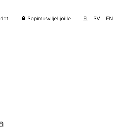
edot
Sopimusviljelijöille
FI
SV
EN
a