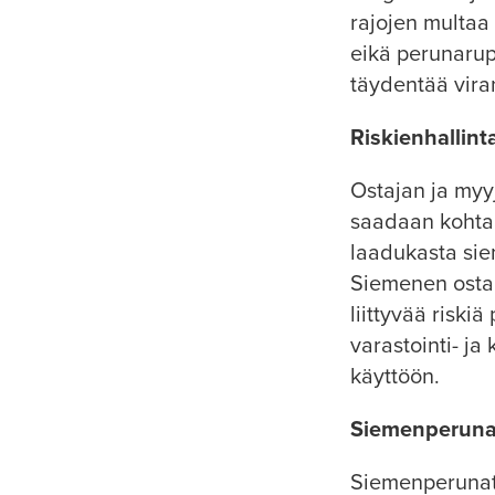
rajojen multaa 
eikä perunarupe
täydentää vir
Riskienhallin
Ostajan ja myy
saadaan kohtaa
laadukasta sie
Siemenen ostam
liittyvää riski
varastointi- ja
käyttöön.
Siemenperunak
Siemenperunata