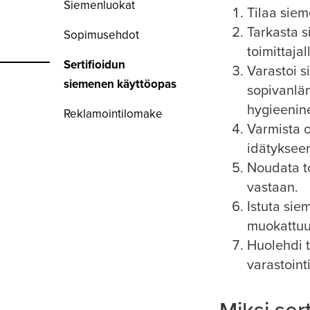
Siemenluokat
Tilaa siem
Tarkasta s
Sopimusehdot
toimittajal
Sertifioidun
Varastoi s
siemenen käyttöopas
sopivanläm
hygieenine
Reklamointilomake
Varmista o
idätyksee
Noudata to
vastaan.
Istuta si
muokattuu
Huolehdi t
varastoint