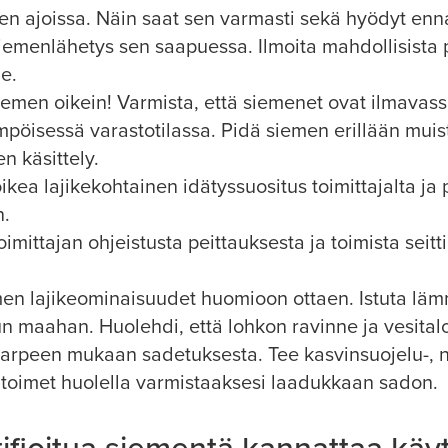
en ajoissa. Näin saat sen varmasti sekä hyödyt enn
iemenlähetys sen saapuessa. Ilmoita mahdollisista p
le.
iemen oikein! Varmista, että siemenet ovat ilmavass
pöisessä varastotilassa. Pidä siemen erillään muis
n käsittely.
ikea lajikekohtainen idätyssuositus toimittajalta ja
n.
imittajan ohjeistusta peittauksesta ja toimista seitt
emen lajikeominaisuudet huomioon ottaen. Istuta l
n maahan. Huolehdi, että lohkon ravinne ja vesital
arpeen mukaan sadetuksesta. Tee kasvinsuojelu-, n
itoimet huolella varmistaaksesi laadukkaan sadon.