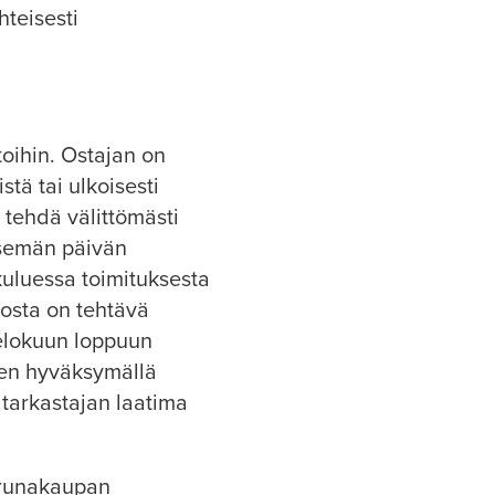
teisesti
oihin. Ostajan on
tä tai ulkoisesti
 tehdä välittömästi
itsemän päivän
kuluessa toimituksesta
tosta on tehtävä
 elokuun loppuun
en hyväksymällä
 tarkastajan laatima
erunakaupan