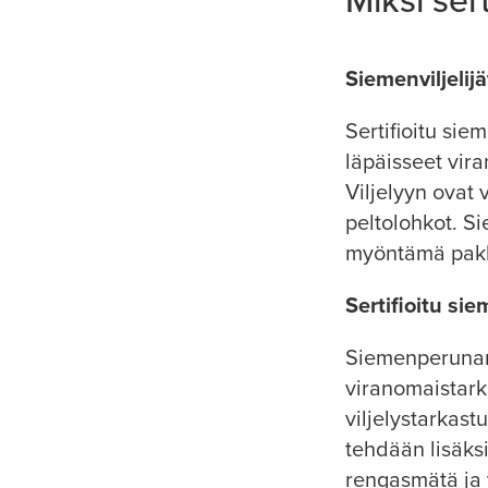
Miksi ser
Siemenviljelij
Sertifioitu sie
läpäisseet vira
Viljelyyn ovat
peltolohkot. S
myöntämä pak
Sertifioitu si
Siemenperunan
viranomaistark
viljelystarkast
tehdään lisäksi
rengasmätä ja v