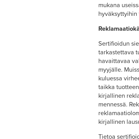
mukana useissa
hyväksyttyihin t
Reklamaatiokä
Sertifioidun s
tarkastettava t
havaittavaa vah
myyjälle. Muiss
kuluessa virhe
taikka tuottee
kirjallinen re
mennessä. Rek
reklamaatioloma
kirjallinen laus
Tietoa sertifi