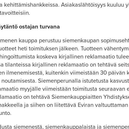
 kehittämishankkeissa. Asiakaslähtöisyys kuuluu yh
avoitteisiin.
ytäntö ostajan turvana
iemenen kauppa perustuu siemenkaupan sopimuseht
uotteet heti toimituksen jälkeen. Tuotteen vähentymis
ingoittumista koskeva kirjallinen reklamaatio tulee
a tilanteissa kirjallinen reklamaatio on tehtävä se
en ilmenemisestä, kuitenkin viimeistään 30 päivän 
n noutamisesta. Siemenperunalla istutetusta kasvus
klamaatio myyjälle viimeistään toimitusta seuraavan
lamaatio on tehtävä Siemenkauppiaitten Yhdistyks
kkeella ja siihen on liitettävä Eviran valtuuttaman
unto.
oidusta siemenestä, siemenkauppalaista ja siemenp