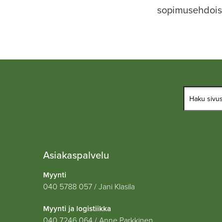
sopimusehdois
Asiakaspalvelu
Myynti
040 5788 057 / Jani Klasila
Myynti ja logistiikka
040 7246 064 / Anne Parkkinen