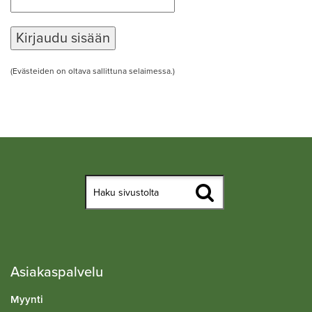
(Evästeiden on oltava sallittuna selaimessa.)
Asiakaspalvelu
Myynti