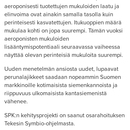
aeroponisesti tuotettujen mukuloiden laatu ja
elinvoima ovat ainakin samalla tasolla kuin
perinteisesti kasvatettujen. Itukuoppien määrä
mukulaa kohti on jopa suurempi. Tämän vuoksi
aeroponisten mukuloiden
lisääntymispotentiaali seuraavassa vaiheessa
näyttää olevan perinteisiä mukuloita suurempi.
Uuden menetelmän ansiosta uudet, lupaavat
perunalajikkeet saadaan nopeammin Suomen
markkinoille kotimaisista siemenkannoista ja
riippuvuus ulkomaisista kantasiemenistä
vähenee.
SPK:n kehitysprojekti on saanut osarahoituksen
Tekesin Symbio-ohjelmasta.